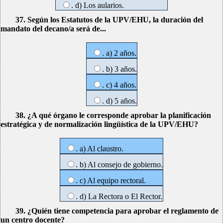
. d) Los aularios.
37. Según los Estatutos de la UPV/EHU, la duración del
mandato del decano/a será de...
. a) 2 años.
. b) 3 años.
. c) 4 años.
. d) 5 años.
38. ¿A qué órgano le corresponde aprobar la planificación
estratégica y de normalización lingüística de la UPV/EHU?
. a) Al claustro.
. b) Al consejo de gobierno.
. c) Al equipo rectoral.
. d) La Rectora o El Rector.
39. ¿Quién tiene competencia para aprobar el reglamento de
un centro docente?