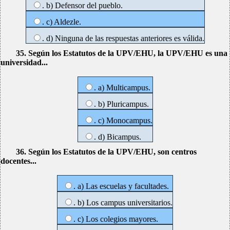
. b) Defensor del pueblo.
. c) Aldezle.
. d) Ninguna de las respuestas anteriores es válida.
35. Según los Estatutos de la UPV/EHU, la UPV/EHU es una
universidad...
. a) Multicampus.
. b) Pluricampus.
. c) Monocampus.
. d) Bicampus.
36. Según los Estatutos de la UPV/EHU, son centros
docentes...
. a) Las escuelas y facultades.
. b) Los campus universitarios.
. c) Los colegios mayores.