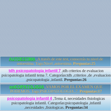
AUTOESTIMA
,A través de este test, conocerás tu nivel de
autoestima. Tags:Nivel ,autoestima.
Preguntas:25
tdh psicopatologia infantil 7
,tdh criterios de evaluacion
psicopatologia infantil tema 7. Categorías:tdh ,criterios ,de ,evaluacion
,psicopatologia ,infantil.
Preguntas:26
psICOPATOLOGIA
,VAMOS POR EL EXAMEN QUE
PODEMOS. Tags:PSICOPATOLOGIA ,7.
Preguntas:17
psicopatologia infantil 4
,Tema 4, necesidades fisiologicas
psicopatologia infantil. Categorías:psicopatologia ,infantil
,necesidades ,fisiologicas.
Preguntas:34