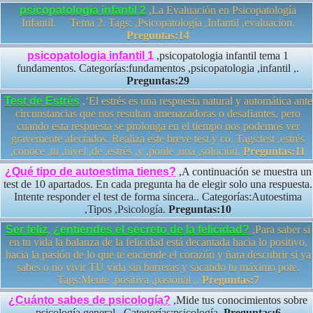
psicopatologia infantil 2
,La Evaluación en Psicopatología
Infantil. Tema 2. Tags: ,Psicopatología ,Infantil ,evaluacion.
Preguntas:14
psicopatologia infantil 1
,psicopatologia infantil tema 1
fundamentos. Categorías:fundamentos ,psicopatologia ,infantil ,.
Preguntas:29
Test de Estrés
,‘El estrés es una respuesta natural y automática ante
circunstancias que nos resultan amenazadoras o desafiantes, pero
cuando esta respuesta se prolonga en el tiempo nos podemos ver
gravemente afectados. Realiza este breve test y co. Tags:test ,estrés
,conoce ,tu ,nivel ,de ,estrés ,y ,ponle ,una ,solución.
Preguntas:11
¿Qué tipo de autoestima tienes?
,A continuación se muestra un
test de 10 apartados. En cada pregunta ha de elegir solo una respuesta.
Intente responder el test de forma sincera.. Categorías:Autoestima
,Tipos ,Psicología.
Preguntas:10
Ser feliz, ¿entiendes el secreto de la felicidad?
,Para saber si
en tu vida la balanza de la felicidad está decantada hacia lo positivo,
hacia la pasión de lo que te enciende el corazón y ñara descubrir si ya
sabes o no vivir TU vida sin barreras y sacando tu máximo pote.
Tags:Mente ,positiva ,pasional ,.
Preguntas:7
¿Cuánto sabes de psicología?
,Mide tus conocimientos sobre
psicología general . Categorías:psicología.
Preguntas:6