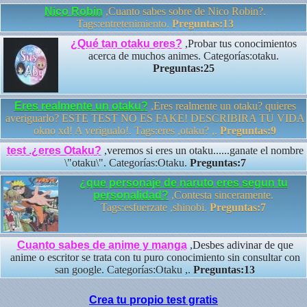
Nico Robin
,Cuanto sabes sobre de Nico Robin?.
Tags:entretenimiento.
Preguntas:13
¿Qué tan otaku eres?
,Probar tus conocimientos
acerca de muchos animes. Categorías:otaku.
Preguntas:25
Eres realmente un otaku?
,Eres realmente un otaku? quieres
averiguarlo? ESTE TEST NO ES FAKE! DESCRIBIRA TU VIDA
okno xd! A verigualo!. Tags:eres ,otaku? ,.
Preguntas:9
test .¿eres Otaku?
,veremos si eres un otaku......ganate el nombre
\"otaku\". Categorías:Otaku.
Preguntas:7
¿que personaje de naruto eres segun tu
personalidad?
,Contesta sinceramente.
Tags:esfuerzate ,shinobi.
Preguntas:7
Cuanto sabes de anime y manga
,Desbes adivinar de que
anime o escritor se trata con tu puro conocimiento sin consultar con
san google. Categorías:Otaku ,.
Preguntas:13
Crea tu propio test gratis