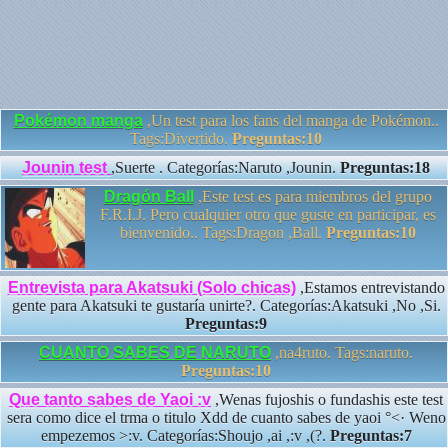
Pokémon manga
,Un test para los fans del manga de Pokémon..
Tags:Divertido.
Preguntas:10
Jounin test
,Suerte . Categorías:Naruto ,Jounin.
Preguntas:18
Dragón Ball
,Este test es para miembros del grupo
F.R.I.J. Pero cualquier otro que guste en participar, es
bienvenido.. Tags:Dragon ,Ball.
Preguntas:10
Entrevista para Akatsuki (Solo chicas)
,Estamos entrevistando
gente para Akatsuki te gustaría unirte?. Categorías:Akatsuki ,No ,Si.
Preguntas:9
CUANTO SABES DE NARUTO
,na4ruto. Tags:naruto.
Preguntas:10
Que tanto sabes de Yaoi :v
,Wenas fujoshis o fundashis este test
sera como dice el trma o titulo Xdd de cuanto sabes de yaoi °<· Weno
empezemos >:v. Categorías:Shoujo ,ai ,:v ,(?.
Preguntas:7