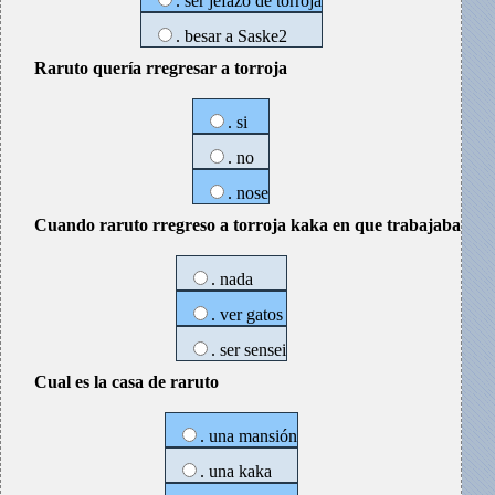
. ser jefazo de torroja
. besar a Saske2
Raruto quería rregresar a torroja
. si
. no
. nose
Cuando raruto rregreso a torroja kaka en que trabajaba
. nada
. ver gatos
. ser sensei
Cual es la casa de raruto
. una mansión
. una kaka