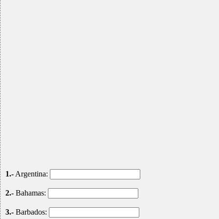
1.-
Argentina:
2.-
Bahamas:
3.-
Barbados: