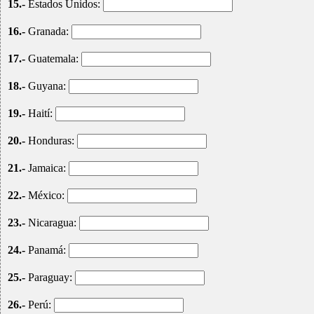
15.-
Estados Unidos:
16.-
Granada:
17.-
Guatemala:
18.-
Guyana:
19.-
Haití:
20.-
Honduras:
21.-
Jamaica:
22.-
México:
23.-
Nicaragua:
24.-
Panamá:
25.-
Paraguay:
26.-
Perú: