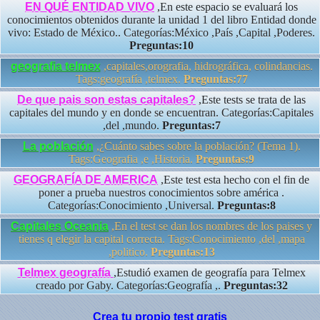
EN QUÉ ENTIDAD VIVO
,En este espacio se evaluará los
conocimientos obtenidos durante la unidad 1 del libro Entidad donde
vivo: Estado de México.. Categorías:México ,País ,Capital ,Poderes.
Preguntas:10
geografia telmex
,capitales,orografia, hidrográfica, colindancias.
Tags:geografía ,telmex.
Preguntas:77
De que pais son estas capitales?
,Este tests se trata de las
capitales del mundo y en donde se encuentran. Categorías:Capitales
,del ,mundo.
Preguntas:7
La población
,¿Cuánto sabes sobre la población? (Tema 1).
Tags:Geografia ,e ,Historia.
Preguntas:9
GEOGRAFÍA DE AMERICA
,Este test esta hecho con el fin de
poner a prueba nuestros conocimientos sobre américa .
Categorías:Conocimiento ,Universal.
Preguntas:8
Capitales Oceania
,En el test se dan los nombres de los paises y
tienes q elegir la capital correcta. Tags:Conocimiento ,del ,mapa
,politico.
Preguntas:13
Telmex geografía
,Estudió examen de geografía para Telmex
creado por Gaby. Categorías:Geografía ,.
Preguntas:32
Crea tu propio test gratis