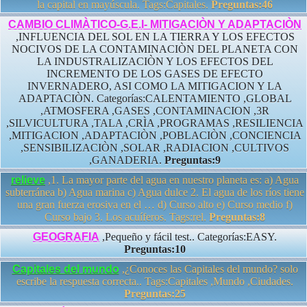
la capital en mayúscula. Tags:Capitales.
Preguntas:46
CAMBIO CLIMÀTICO-G.E.I- MITIGACIÒN Y ADAPTACIÒN
,INFLUENCIA DEL SOL EN LA TIERRA Y LOS EFECTOS
NOCIVOS DE LA CONTAMINACIÒN DEL PLANETA CON
LA INDUSTRALIZACIÒN Y LOS EFECTOS DEL
INCREMENTO DE LOS GASES DE EFECTO
INVERNADERO, ASI COMO LA MITIGACION Y LA
ADAPTACIÒN. Categorías:CALENTAMIENTO ,GLOBAL
,ATMOSFERA ,GASES ,CONTAMINACION ,3R
,SILVICULTURA ,TALA ,CRÌA ,PROGRAMAS ,RESILIENCIA
,MITIGACION ,ADAPTACIÒN ,POBLACIÒN ,CONCIENCIA
,SENSIBILIZACIÒN ,SOLAR ,RADIACION ,CULTIVOS
,GANADERIA.
Preguntas:9
relieve
,1. La mayor parte del agua en nuestro planeta es: a) Agua
subterránea b) Agua marina c) Agua dulce 2. El agua de los ríos tiene
una gran fuerza erosiva en el … d) Curso alto e) Curso medio f)
Curso bajo 3. Los acuíferos. Tags:rel.
Preguntas:8
GEOGRAFIA
,Pequeño y fácil test.. Categorías:EASY.
Preguntas:10
Capitales del mundo
,¿Conoces las Capitales del mundo? solo
escribe la respuesta correcta.. Tags:Capitales ,Mundo ,Ciudades.
Preguntas:25