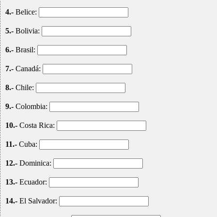
4.-
Belice:
5.-
Bolivia:
6.-
Brasil:
7.-
Canadá:
8.-
Chile:
9.-
Colombia:
10.-
Costa Rica:
11.-
Cuba:
12.-
Dominica:
13.-
Ecuador:
14.-
El Salvador: