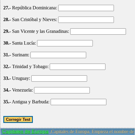
27.-
República Dominicana:
28.-
San Cristóbal y Nieves:
29.-
San Vicente y las Granadinas:
30.-
Santa Lucía:
31.-
Surinam:
32.-
Trinidad y Tobago:
33.-
Uruguay:
34.-
Venezuela:
35.-
Antigua y Barbuda:
Capitales de Europa
,Capitales de Europa. Empieza el nombre de