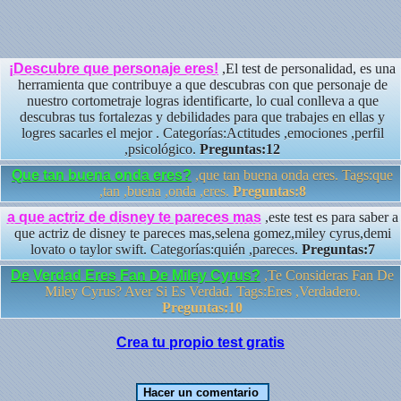
¡Descubre que personaje eres!
,El test de personalidad, es una
herramienta que contribuye a que descubras con que personaje de
nuestro cortometraje logras identificarte, lo cual conlleva a que
descubras tus fortalezas y debilidades para que trabajes en ellas y
logres sacarles el mejor . Categorías:Actitudes ,emociones ,perfil
,psicológico.
Preguntas:12
Que tan buena onda eres?
,que tan buena onda eres. Tags:que
,tan ,buena ,onda ,eres.
Preguntas:8
a que actriz de disney te pareces mas
,este test es para saber a
que actriz de disney te pareces mas,selena gomez,miley cyrus,demi
lovato o taylor swift. Categorías:quién ,pareces.
Preguntas:7
De Verdad Eres Fan De Miley Cyrus?
,Te Consideras Fan De
Miley Cyrus? Aver Si Es Verdad. Tags:Eres ,Verdadero.
Preguntas:10
Crea tu propio test gratis