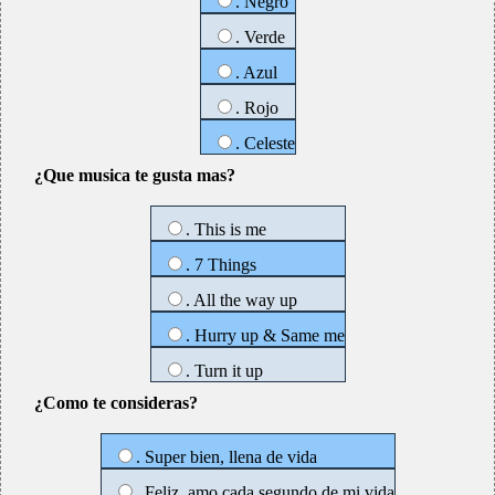
. Negro
. Verde
. Azul
. Rojo
. Celeste
¿Que musica te gusta mas?
. This is me
. 7 Things
. All the way up
. Hurry up & Same me
. Turn it up
¿Como te consideras?
. Super bien, llena de vida
. Feliz, amo cada segundo de mi vida