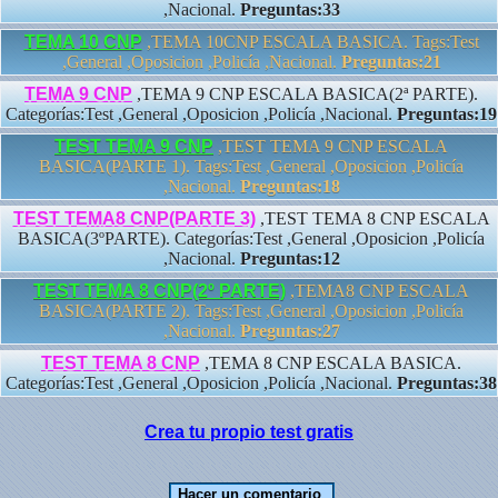
,Nacional.
Preguntas:33
TEMA 10 CNP
,TEMA 10CNP ESCALA BASICA. Tags:Test
,General ,Oposicion ,Policía ,Nacional.
Preguntas:21
TEMA 9 CNP
,TEMA 9 CNP ESCALA BASICA(2ª PARTE).
Categorías:Test ,General ,Oposicion ,Policía ,Nacional.
Preguntas:19
TEST TEMA 9 CNP
,TEST TEMA 9 CNP ESCALA
BASICA(PARTE 1). Tags:Test ,General ,Oposicion ,Policía
,Nacional.
Preguntas:18
TEST TEMA8 CNP(PARTE 3)
,TEST TEMA 8 CNP ESCALA
BASICA(3ºPARTE). Categorías:Test ,General ,Oposicion ,Policía
,Nacional.
Preguntas:12
TEST TEMA 8 CNP(2º PARTE)
,TEMA8 CNP ESCALA
BASICA(PARTE 2). Tags:Test ,General ,Oposicion ,Policía
,Nacional.
Preguntas:27
TEST TEMA 8 CNP
,TEMA 8 CNP ESCALA BASICA.
Categorías:Test ,General ,Oposicion ,Policía ,Nacional.
Preguntas:38
Crea tu propio test gratis