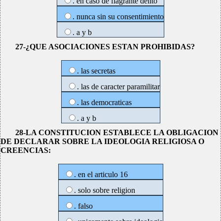
. en caso de flagrante delito
. nunca sin su consentimiento
. a y b
27-¿QUE ASOCIACIONES ESTAN PROHIBIDAS?
. las secretas
. las de caracter paramilitar
. las democraticas
. a y b
28-LA CONSTITUCION ESTABLECE LA OBLIGACION
DE DECLARAR SOBRE LA IDEOLOGIA RELIGIOSA O
CREENCIAS:
. en el articulo 16
. solo sobre religion
. falso