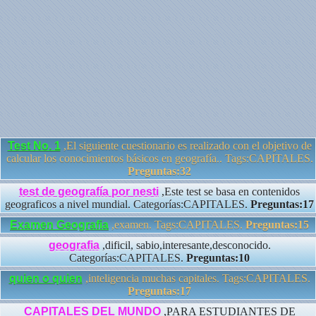
Test No. 1
,El siguiente cuestionario es realizado con el objetivo de
calcular los conocimientos básicos en geografía.. Tags:CAPITALES.
Preguntas:32
test de geografía por nesti
,Este test se basa en contenidos
geograficos a nivel mundial. Categorías:CAPITALES.
Preguntas:17
Examen Geografia
,examen. Tags:CAPITALES.
Preguntas:15
geografia
,dificil, sabio,interesante,desconocido.
Categorías:CAPITALES.
Preguntas:10
quien o quien
,inteligencia muchas capitales. Tags:CAPITALES.
Preguntas:17
CAPITALES DEL MUNDO
,PARA ESTUDIANTES DE