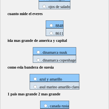
. ojos de salado
cuanto mide el everes
. 8848
. 8611
isla mas grande de america y capital
. dinamarca nuuk
. dinamarca copenhage
como esla bandera de suesia
. azul y amarillo
. asul marino amarillo claro
1 pais mas grande 2 mas grande
. canada rusia