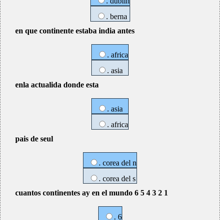
. dublin
. berna
en que continente estaba india antes
. africa
. asia
enla actualida donde esta
. asia
. africa
pais de seul
. corea del n
. corea del s
cuantos continentes ay en el mundo 6 5 4 3 2 1
. 6