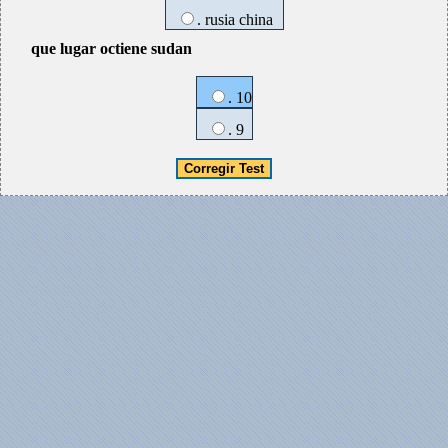
. rusia china
que lugar octiene sudan
. 10
. 9