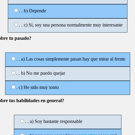
. . b) Depende
. . c) Si, soy una persona normalmente muy interesante
obre tu pasado?
. . a) Las cosas simplemente pasan hay que mirar al frente
. . b) No me puedo quejar
. c) He sido muy tonto
obre tus habilidades en general?
. . a) Soy bastante responsable