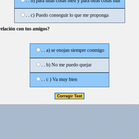
. . b) para unas cosas bien y para otras cosas mal
. . c) Puedo conseguir lo que me proponga
relación con tus amigos?
. . a) se enojan siempre conmigo
. . b) No me puedo quejar
. . c ) Va muy bien