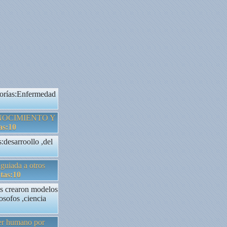
gorías:Enfermedad
ONOCIMIENTO Y
as:10
s:desarroollo ,del
 guiada a otros
tas:10
es crearon modelos
losofos ,ciencia
ser humano por