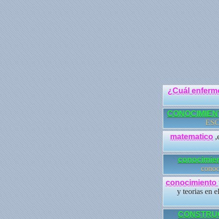
¿Cuál enferm
CONOCIMIEN
ESCU
matematico
,
conocimien
conoc
conocimiento 
y teorias en e
CONSTRUC