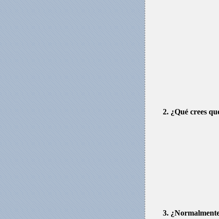
2. ¿Qué crees qu
3. ¿Normalmente