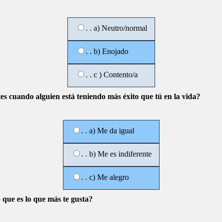
. . a) Neutro/normal
. . b) Enojado
. . c ) Contento/a
es cuando alguien está teniendo más éxito que tú en la vida?
. . a) Me da igual
. . b) Me es indiferente
. . c) Me alegro
 que es lo que más te gusta?