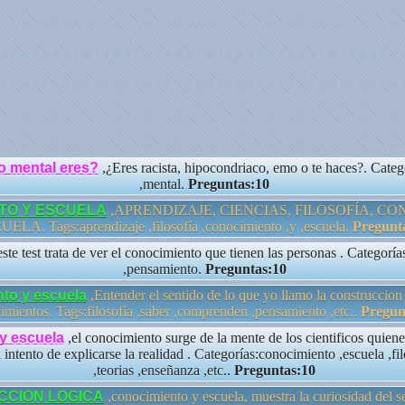
o mental eres?
,¿Eres racista, hipocondriaco, emo o te haces?. Cate
,mental.
Preguntas:10
TO Y ESCUELA
,APRENDIZAJE, CIENCIAS, FILOSOFÍA, C
ELA. Tags:aprendizaje ,filosofía ,conocimiento ,y ,escuela.
Pregunt
este test trata de ver el conocimiento que tienen las personas . Categoría
,pensamiento.
Preguntas:10
to y escuela
,Entender el sentido de lo que yo llamo la construccion
imientos. Tags:filosofía ,saber ,comprenden ,pensamiento ,etc..
Pregun
y escuela
,el conocimiento surge de la mente de los cientificos quien
l intento de explicarse la realidad . Categorías:conocimiento ,escuela ,fi
,teorias ,enseñanza ,etc..
Preguntas:10
CION LOGICA
,conocimiento y escuela, muestra la curiosidad del 