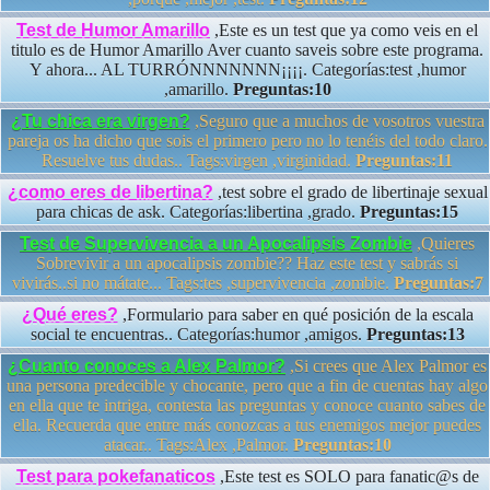
Test de Humor Amarillo
,Este es un test que ya como veis en el
titulo es de Humor Amarillo Aver cuanto saveis sobre este programa.
Y ahora... AL TURRÓNNNNNNN¡¡¡¡. Categorías:test ,humor
,amarillo.
Preguntas:10
¿Tu chica era virgen?
,Seguro que a muchos de vosotros vuestra
pareja os ha dicho que sois el primero pero no lo tenéis del todo claro.
Resuelve tus dudas.. Tags:virgen ,virginidad.
Preguntas:11
¿como eres de libertina?
,test sobre el grado de libertinaje sexual
para chicas de ask. Categorías:libertina ,grado.
Preguntas:15
Test de Supervivencia a un Apocalipsis Zombie
,Quieres
Sobrevivir a un apocalipsis zombie?? Haz este test y sabrás si
vivirás..si no mátate... Tags:tes ,supervivencia ,zombie.
Preguntas:7
¿Qué eres?
,Formulario para saber en qué posición de la escala
social te encuentras.. Categorías:humor ,amigos.
Preguntas:13
¿Cuanto conoces a Alex Palmor?
,Si crees que Alex Palmor es
una persona predecible y chocante, pero que a fin de cuentas hay algo
en ella que te intriga, contesta las preguntas y conoce cuanto sabes de
ella. Recuerda que entre más conozcas a tus enemigos mejor puedes
atacar.. Tags:Alex ,Palmor.
Preguntas:10
Test para pokefanaticos
,Este test es SOLO para fanatic@s de