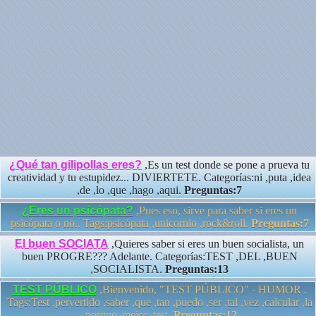
¿Qué tan gilipollas eres?
,Es un test donde se pone a prueva tu
creatividad y tu estupidez... DIVIERTETE. Categorías:ni ,puta ,idea
,de ,lo ,que ,hago ,aqui.
Preguntas:7
¿Eres un psicópata?
,Pues eso, sirve para saber si eres un
psicópata o no.. Tags:psicópata ,unicornio ,rock&roll.
Preguntas:7
El buen SOCIATA
,Quieres saber si eres un buen socialista, un
buen PROGRE??? Adelante. Categorías:TEST ,DEL ,BUEN
,SOCIALISTA.
Preguntas:13
TEST PÚBLICO
,Bienvenido, "TEST PÚBLICO" - HUMOR .
Tags:Test ,pervertido ,saber ,que ,tan ,puedo ,ser ,tal ,vez ,calcular ,la
,porque ,mejor ,test.
Preguntas:12