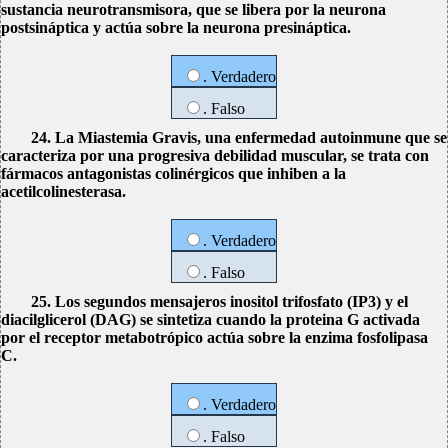
sustancia neurotransmisora, que se libera por la neurona
postsináptica y actúa sobre la neurona presináptica.
. Verdadero
. Falso
24. La Miastemia Gravis, una enfermedad autoinmune que se
caracteriza por una progresiva debilidad muscular, se trata con
fármacos antagonistas colinérgicos que inhiben a la
acetilcolinesterasa.
. Verdadero
. Falso
25. Los segundos mensajeros inositol trifosfato (IP3) y el
diacilglicerol (DAG) se sintetiza cuando la proteina G activada
por el receptor metabotrópico actúa sobre la enzima fosfolipasa
C.
. Verdadero
. Falso