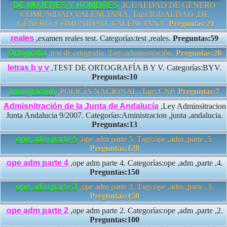
DE MUJERES Y HOMBRES
,IGUALDAD DE GENERO
COMUNIDAD VALENCIANA. Tags:IGUALDAD ,DE
,GENERO ,COMUNIDAD ,VALENCIANA.
Preguntas:21
reales
,examen reales test. Categorías:test ,reales.
Preguntas:59
Ortografía
,test de ortografía. Tags:administración.
Preguntas:20
letras b y v
,TEST DE ORTOGRAFÍA B Y V. Categorías:BYV.
Preguntas:10
Inmigración
,POLICÍA NACIONAL. Tags:CNP.
Preguntas:7
Admisnitración de la Junta de Andalucía
,Ley Adminsitracion
Junta Andalucia 9/2007. Categorías:Aministracion ,junta ,andalucia.
Preguntas:13
ope adm parte 5
,ope adm parte 5. Tags:ope ,adm ,parte ,5.
Preguntas:128
ope adm parte 4
,ope adm parte 4. Categorías:ope ,adm ,parte ,4.
Preguntas:150
ope adm parte 3
,ope adm parte 3. Tags:ope ,adm ,parte ,3.
Preguntas:150
ope adm parte 2
,ope adm parte 2. Categorías:ope ,adm ,parte ,2.
Preguntas:100