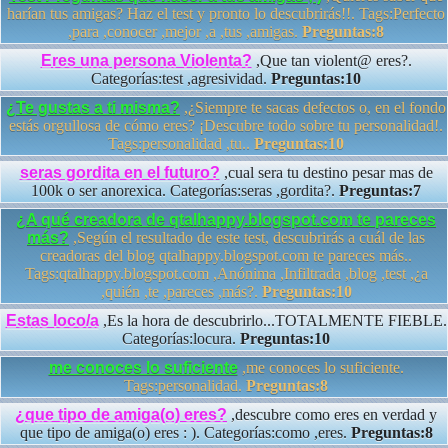
harían tus amigas? Haz el test y pronto lo descubrirás!!. Tags:Perfecto
,para ,conocer ,mejor ,a ,tus ,amigas.
Preguntas:8
Eres una persona Violenta?
,Que tan violent@ eres?.
Categorías:test ,agresividad.
Preguntas:10
¿Te gustas a ti misma?
,¿Siempre te sacas defectos o, en el fondo
estás orgullosa de cómo eres? ¡Descubre todo sobre tu personalidad!.
Tags:personalidad ,tu..
Preguntas:10
seras gordita en el futuro?
,cual sera tu destino pesar mas de
100k o ser anorexica. Categorías:seras ,gordita?.
Preguntas:7
¿A qué creadora de qtalhappy.blogspot.com te pareces
más?
,Según el resultado de este test, descubrirás a cuál de las
creadoras del blog qtalhappy.blogspot.com te pareces más..
Tags:qtalhappy.blogspot.com ,Anónima ,Infiltrada ,blog ,test ,¿a
,quién ,te ,pareces ,más?.
Preguntas:10
Estas loco/a
,Es la hora de descubrirlo...TOTALMENTE FIEBLE.
Categorías:locura.
Preguntas:10
me conoces lo suficiente
,me conoces lo suficiente.
Tags:personalidad.
Preguntas:8
¿que tipo de amiga(o) eres?
,descubre como eres en verdad y
que tipo de amiga(o) eres : ). Categorías:como ,eres.
Preguntas:8