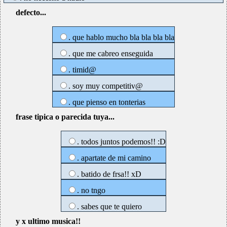
defecto...
. que hablo mucho bla bla bla bla
. que me cabreo enseguida
. timid@
. soy muy competitiv@
. que pienso en tonterias
frase tipica o parecida tuya...
. todos juntos podemos!! :D
. apartate de mi camino
. batido de frsa!! xD
. no tngo
. sabes que te quiero
y x ultimo musica!!