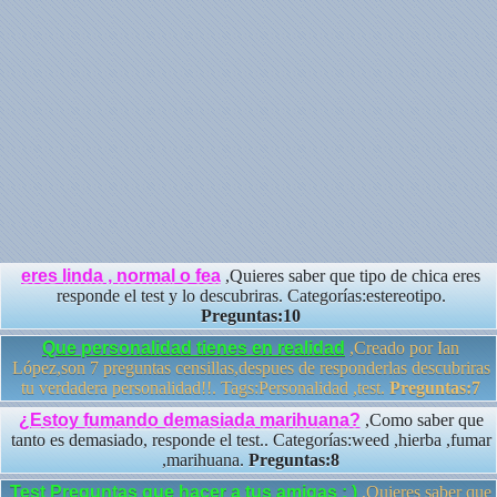
eres linda , normal o fea
,Quieres saber que tipo de chica eres
responde el test y lo descubriras. Categorías:estereotipo.
Preguntas:10
Que personalidad tienes en realidad
,Creado por Ian
López,son 7 preguntas censillas,despues de responderlas descubriras
tu verdadera personalidad!!. Tags:Personalidad ,test.
Preguntas:7
¿Estoy fumando demasiada marihuana?
,Como saber que
tanto es demasiado, responde el test.. Categorías:weed ,hierba ,fumar
,marihuana.
Preguntas:8
Test Preguntas que hacer a tus amigas ; )
,Quieres saber que