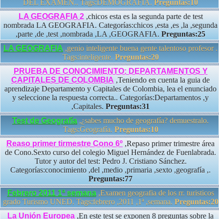
DEL EXAMEN.. Tags:DEMOGRAFIA.
Preguntas:10
LA GEOGRAFIA 2
,chicos esta es la segunda parte de test
nombrada LA GEOGRAFIA. Categorías:chicos ,esta ,es ,la ,segunda
,parte ,de ,test ,nombrada ,LA ,GEOGRAFIA.
Preguntas:25
LA GEOGRAFIA
,genio inteligente buena gente talentoso profesor .
Tags:inteligente.
Preguntas:20
PRUEBA DE CONOCIMIENTO: DEPARTAMENTOS Y
CAPITALES DE COLOMBIA
,Teniendo en cuenta la guia de
aprendizaje Departamento y Capitales de Colombia, lea el enunciado
y seleccione la respuesta correcta.. Categorías:Departamentos ,y
,Capitales.
Preguntas:31
Test de Geografía
,¿sabes mucho de geografía? demuestralo.
Tags:Geografía.
Preguntas:10
Reaso primer tirmestre Cono 6º
,Repaso primer trimestre área
de Cono.Sexto curso del colegio Miguel Hernández de Fuenlabrada.
Tutor y autor del test: Pedro J. Cristiano Sánchez.
Categorías:conocimiento ,del ,medio ,primaria ,sexto ,geografía ,.
Preguntas:77
Febrero 2011 1ª semana
,Examen geografia de los rr. turisticos
grado Turismo UNED. Tags:febrero ,2011 ,1ª ,semana.
Preguntas:20
La Unión Europea
,En este test se exponen 8 preguntas sobre la