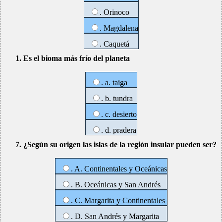
. Orinoco
. Magdalena
. Caquetá
1. Es el bioma más frío del planeta
. a. taiga
. b. tundra
. c. desierto
. d. pradera
7. ¿Según su origen las islas de la región insular pueden ser?
. A. Continentales y Oceánicas
. B. Oceánicas y San Andrés
. C. Margarita y Continentales
. D. San Andrés y Margarita