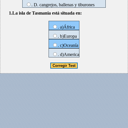
. D. cangrejos, ballenas y tiburones
1.La isla de Tasmania está situada en:
. a)África
. b)Europa
. c)Oceanía
. d)America