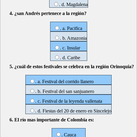
. d. Magdalena
4. ¿san Andrés pertenece a la región?
. a. Pacifica
. b. Amazonia
. c. Insular
. d. Caribe
5. ¿cuál de estos festivales se celebra en la región Orinoquia?
. a. Festival del corrido llanero
. b. Festival del san sanjuanero
. c. Festival de la leyenda vallenata
. d. Fiestas del 20 de enero en Sincelejo
6. El río mas importante de Colombia es:
. Cauca