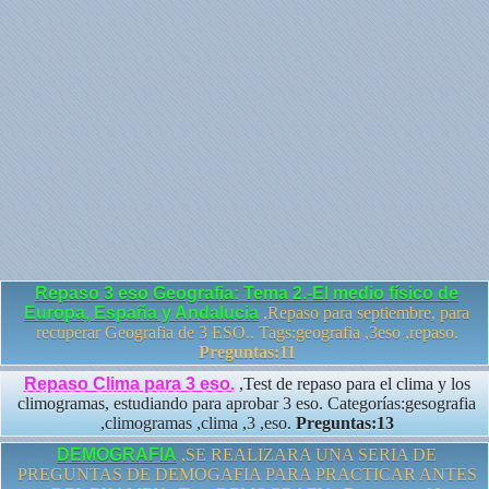
Repaso 3 eso Geografia: Tema 2.-El medio físico de
Europa, España y Andalucia
,Repaso para septiembre, para
recuperar Geografia de 3 ESO.. Tags:geografia ,3eso ,repaso.
Preguntas:11
Repaso Clima para 3 eso.
,Test de repaso para el clima y los
climogramas, estudiando para aprobar 3 eso. Categorías:gesografia
,climogramas ,clima ,3 ,eso.
Preguntas:13
DEMOGRAFIA
,SE REALIZARA UNA SERIA DE
PREGUNTAS DE DEMOGAFIA PARA PRACTICAR ANTES