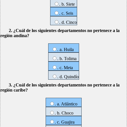
. b. Siete
. c. Seis
. d. Cinco
2. ¿Cuál de los siguientes departamentos no pertenece a la
región andina?
. a. Huila
. b. Tolima
. c. Meta
. d. Quindío
3. ¿Cuál de los siguientes departamentos no pertenece a la
región caribe?
. a. Atlántico
. b. Choco
. c. Guajira