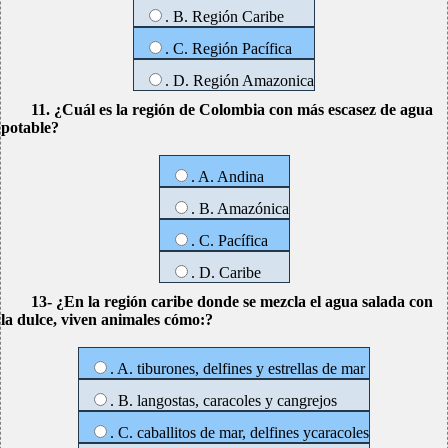
. B. Región Caribe
. C. Región Pacífica
. D. Región Amazonica
11. ¿Cuál es la región de Colombia con más escasez de agua
potable?
. A. Andina
. B. Amazónica
. C. Pacífica
. D. Caribe
13- ¿En la región caribe donde se mezcla el agua salada con
la dulce, viven animales cómo:?
. A. tiburones, delfines y estrellas de mar
. B. langostas, caracoles y cangrejos
. C. caballitos de mar, delfines ycaracoles