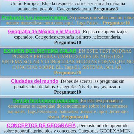
Unión Europea. Elije la respuesta correcta y suma la máxima
puntuación posible.. Categorías:lauynu.
Preguntas:8
Probando tus conocimientos
,Si piensas que sabes mucho sobre
nuestro maravilloso entra entra aquí.. Tags:Paises ,.
Preguntas:10
Geografia de México y el Mundo
,Repaso de aprendizajes
esperados. Categorías:geografia ,primero ,telesecundaria.
Preguntas:10
EXAMEN DEL SISTEMA SOLAR
,EN ESTE TEST PODRAS
PONER A PRUEBA CUANTO SABES DE NUESTRO
SISTEMA SOLAR Y CONOCERAS MUCHAS COSAS QUE NO
CONOCIAS SOBRE EL. Tags:EL ,SISTEMA ,SOLAR.
Preguntas:20
Ciudades del mundo
,Debes de acertar las preguntas sin
penalización de fallos. Categorías:Nivel ,muy ,avanzado.
Preguntas:10
Test de fenómenos naturales
,En esta test probaras y
demostraras tu capacidad de conocimiento sobre los fenomenos
naturales. Tags:Fenómeno ,naturaleza ,desastre ,tipos ,terremoto
,sismo.
Preguntas:10
CONCEPTOS DE GEOGRAFÍA
,Demostrando lo aprendido
sobre geografía,principios y conceptos. Categorías:GEOEXAMEN.