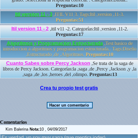
Preguntas:10
Itil version 11 - 3
,ITIL V11 3. Tags:Itil ,version ,11-3.
Preguntas:51
Itil version 11 - 2
,itil v11 -2. Categorías:Itil ,version ,11-2.
Preguntas:17
Algoritmos y Programacion Estructurada
,Test basico de
introduccion a algoritmos y programacion estructurada.. Tags:Diseño
,Estructurado ,de ,Algoritmos.
Preguntas:10
Cuanto Sabes sobre Percy Jackson
,Se trata de la saga de
libros de Percy Jackson. Categorías:la ,saga ,de ,Percy ,Jackson ,y ,la
,saga ,de ,los ,heroes ,del ,olimpo.
Preguntas:13
Crea tu propio test gratis
Comentarios
Kim Balerina
Nota:
10 , 04/09/2017
Es verdad, yo soy muy sana (que mentira joder)