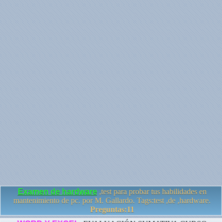
Examen de hardware
,test para probar tus habilidades en
mantenimiento de pc. por M. Gallardo. Tags:test ,de ,hardware.
Preguntas:11