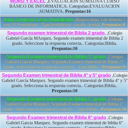
WORD Y EXCEL
,EVALUACIÓN SUMATIVA CURSO
BÁSICO DE INFORMATICA. Categorías:EVALUACION
,SUMATIVA.
Preguntas:16
tema 3 repaso 2 eso. feudalismo
,Repaso tema 3 de historia 2
eso. El Feudalismo.. Tags:feudalismo ,vasallo ,feudal.
Preguntas:8
Segundo examen trimestral de Biblia 2 grado.
,Colegio
Gabriel García MArquez. Segundo examen trimestral de Biblia 2
grado. Seleccione la respuesta correcta.. Categorías:Biblia.
Preguntas:10
Segundo Examen trimestral de Biblia 3° grado
,Coelgio
Gabriel García Marquez. Segundo Examen trimestral de Biblia 3°
grado. Seleccione la respuesta correcta. . Tags:Biblia..
Preguntas:9
Segundo Examen trimestral de Biblia 4° y 5° grado
,Colegio
Gabriel García Marquez. Segundo examen trimestral de Biblia 4° y 5°
grado. Selecciona la respuesta correcta.. Categorías:Biblia..
Preguntas:10
Segundo Examen trimestral de Biblia 1° grado
,Colegio
Gabriel García Marquez. Segundo Examen trimestral de Biblia 1°
grado. Selecciona la respuesta correcta. . Tags:Biblia..
Preguntas:10
Segundo Examen trimestral de Biblia 6° grado
,Colegio
Gabriel Garcia Marquez. Segundo examen trimestral de biblia 6°
grado. Selecciona la respuesta correcta. . Categorías:Biblia..