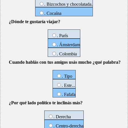
. Bizcochos y chocolatada.
. Cocaína
¿Dónde te gustaría viajar?
. París
. Ámsterdam
. Colombia
Cuando hablás con tus amigos usás mucho ¿qué palabra?
. Tipo
. Este...
. Fafafa
¿Por qué lado político te inclinás más?
. Derecha
. Centro-derecha