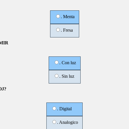
. Menta
. Fresa
MIR
. Con luz
. Sin luz
OJ?
. Digital
. Analogico