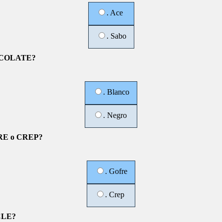
. Ace
. Sabo
COLATE?
. Blanco
. Negro
E o CREP?
. Gofre
. Crep
CLE?