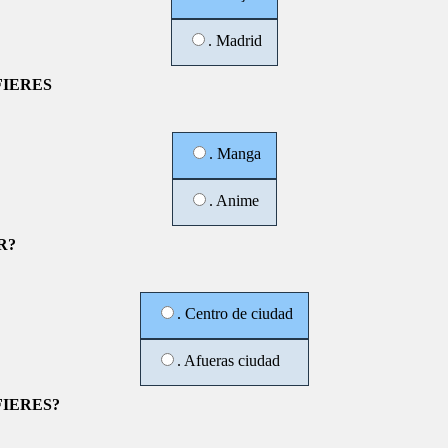
. Madrid
FIERES
. Manga
. Anime
R?
. Centro de ciudad
. Afueras ciudad
IERES?