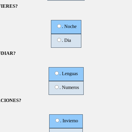
IERES?
. Noche
. Dia
UDIAR?
. Lenguas
. Numeros
ACIONES?
. Invierno