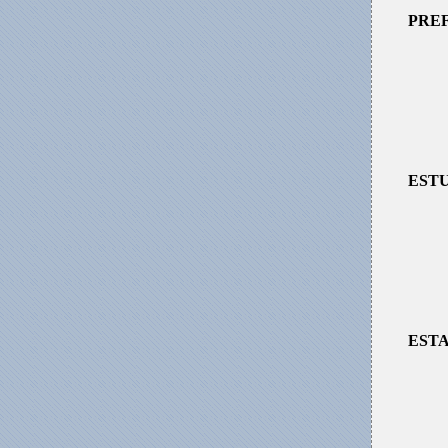
PREF
EST
EST