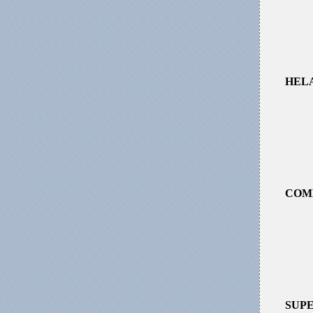
HEL
COM
SUP