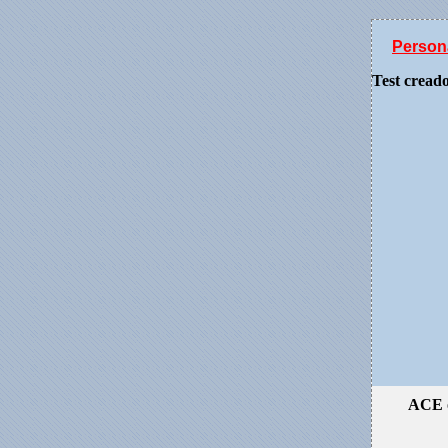
Person
Test cread
ACE 