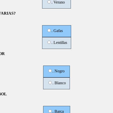
. Verano
VARIAS?
. Gafas
. Lentillas
OR
. Negro
. Blanco
BOL
. Barça