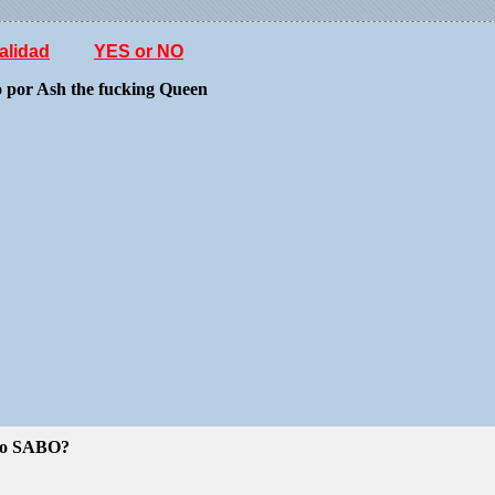
alidad
YES or NO
o por Ash the fucking Queen
o SABO?