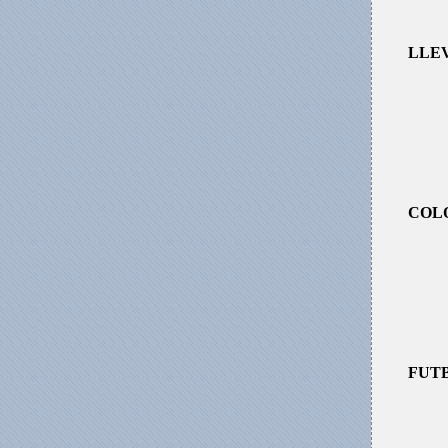
LLE
COL
FUT