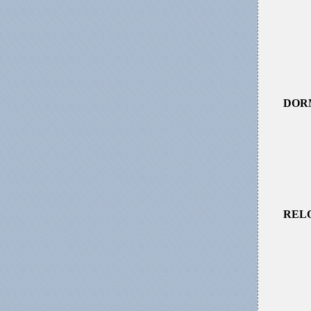
DOR
REL