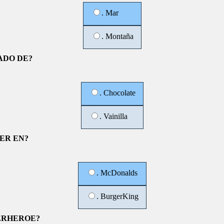
. Mar
. Montaña
ADO DE?
. Chocolate
. Vainilla
ER EN?
. McDonalds
. BurgerKing
ERHEROE?