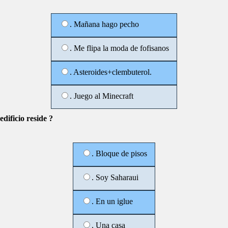
. Mañana hago pecho
. Me flipa la moda de fofisanos
. Asteroides+clembuterol.
. Juego al Minecraft
edificio reside ?
. Bloque de pisos
. Soy Saharaui
. En un iglue
. Una casa