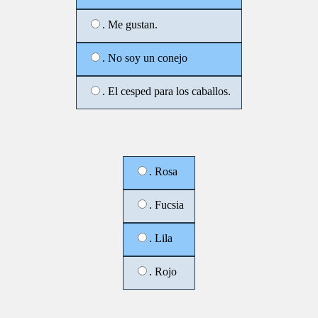
. Me gustan.
. No soy un conejo
. El cesped para los caballos.
. Rosa
. Fucsia
. Lila
. Rojo