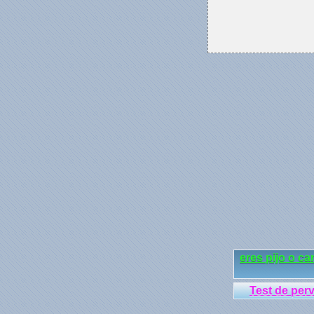
eres pijo o ca
Test de per