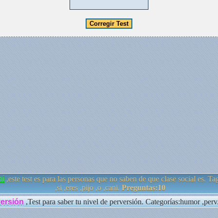
ni
,este test es para las personas que no saben de que clase social es. Tag
,si ,eres ,pijo ,o ,cani.
Preguntas:10
versión
,Test para saber tu nivel de perversión. Categorías:humor ,perv