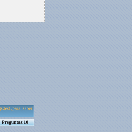
s:test ,para ,saber
.
Preguntas:10