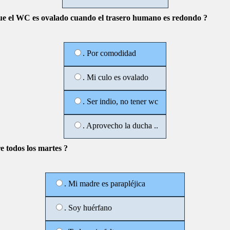
ue el WC es ovalado cuando el trasero humano es redondo ?
. Por comodidad
. Mi culo es ovalado
. Ser indio, no tener wc
. Aprovecho la ducha ..
e todos los martes ?
. Mi madre es parapléjica
. Soy huérfano