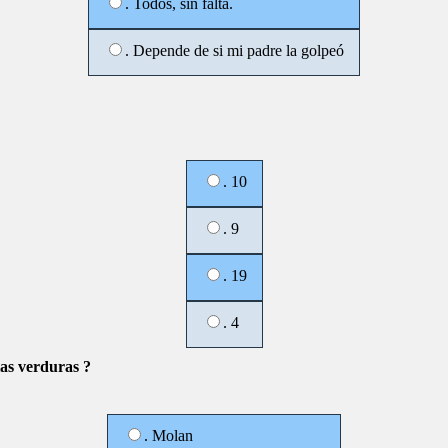
. Todos, sin falta.
. Depende de si mi padre la golpeó
. 10
. 9
. 19
. 4
las verduras ?
. Molan