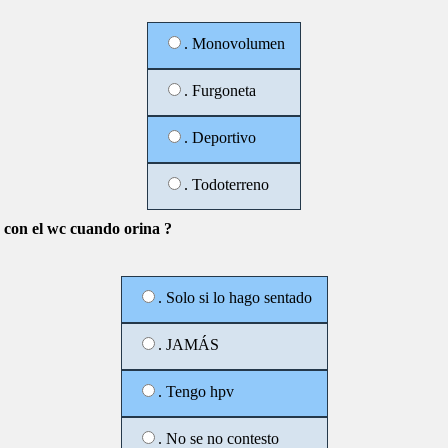
. Monovolumen
. Furgoneta
. Deportivo
. Todoterreno
e con el wc cuando orina ?
. Solo si lo hago sentado
. JAMÁS
. Tengo hpv
. No se no contesto