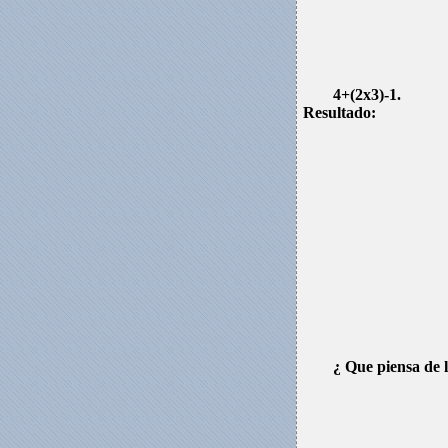
4+(2x3)-1.
Resultado:
¿ Que piensa de 