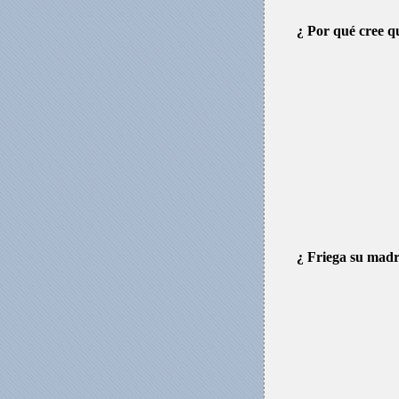
¿ Por qué cree q
¿ Friega su madr