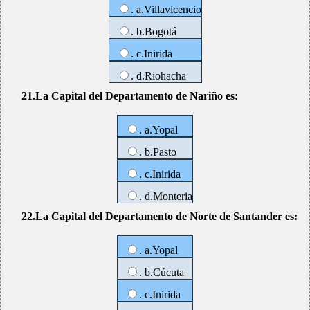
. a.Villavicencio
. b.Bogotá
. c.Inirida
. d.Riohacha
21.La Capital del Departamento de Nariño es:
. a.Yopal
. b.Pasto
. c.Inirida
. d.Monteria
22.La Capital del Departamento de Norte de Santander es:
. a.Yopal
. b.Cúcuta
. c.Inirida