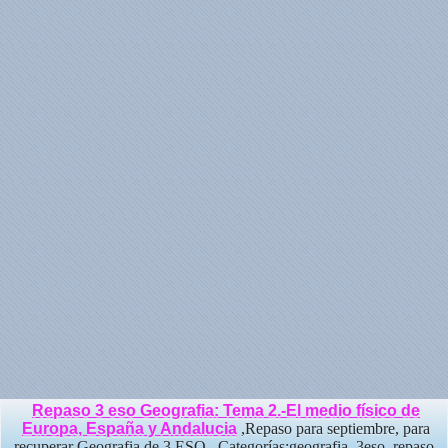
Repaso 3 eso Geografia: Tema 2.-El medio físico de
Europa, España y Andalucia
,Repaso para septiembre, para
recuperar Geografia de 3 ESO.. Categorías:geografia ,3eso ,repaso.