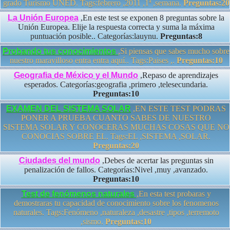
grado Turismo UNED. Tags:febrero ,2011 ,1ª ,semana.
Preguntas:20
La Unión Europea
,En este test se exponen 8 preguntas sobre la
Unión Europea. Elije la respuesta correcta y suma la máxima
puntuación posible.. Categorías:lauynu.
Preguntas:8
Probando tus conocimientos
,Si piensas que sabes mucho sobre
nuestro maravilloso entra entra aquí.. Tags:Paises ,.
Preguntas:10
Geografia de México y el Mundo
,Repaso de aprendizajes
esperados. Categorías:geografia ,primero ,telesecundaria.
Preguntas:10
EXAMEN DEL SISTEMA SOLAR
,EN ESTE TEST PODRAS
PONER A PRUEBA CUANTO SABES DE NUESTRO
SISTEMA SOLAR Y CONOCERAS MUCHAS COSAS QUE NO
CONOCIAS SOBRE EL. Tags:EL ,SISTEMA ,SOLAR.
Preguntas:20
Ciudades del mundo
,Debes de acertar las preguntas sin
penalización de fallos. Categorías:Nivel ,muy ,avanzado.
Preguntas:10
Test de fenómenos naturales
,En esta test probaras y
demostraras tu capacidad de conocimiento sobre los fenomenos
naturales. Tags:Fenómeno ,naturaleza ,desastre ,tipos ,terremoto
,sismo.
Preguntas:10