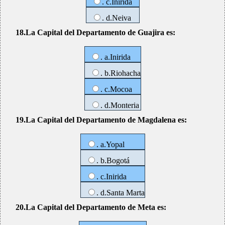
. c.Inirida
. d.Neiva
18.La Capital del Departamento de Guajira es:
. a.Inirida
. b.Riohacha
. c.Mocoa
. d.Monteria
19.La Capital del Departamento de Magdalena es:
. a.Yopal
. b.Bogotá
. c.Inirida
. d.Santa Marta
20.La Capital del Departamento de Meta es: