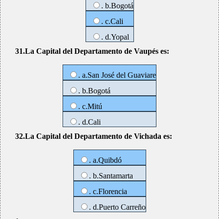
. b.Bogotá
. c.Cali
. d.Yopal
31.La Capital del Departamento de Vaupés es:
. a.San José del Guaviare
. b.Bogotá
. c.Mitú
. d.Cali
32.La Capital del Departamento de Vichada es:
. a.Quibdó
. b.Santamarta
. c.Florencia
. d.Puerto Carreño