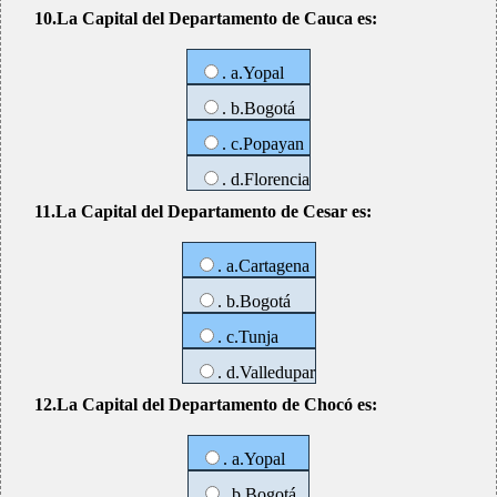
10.La Capital del Departamento de Cauca es:
. a.Yopal
. b.Bogotá
. c.Popayan
. d.Florencia
11.La Capital del Departamento de Cesar es:
. a.Cartagena
. b.Bogotá
. c.Tunja
. d.Valledupar
12.La Capital del Departamento de Chocó es:
. a.Yopal
. b.Bogotá