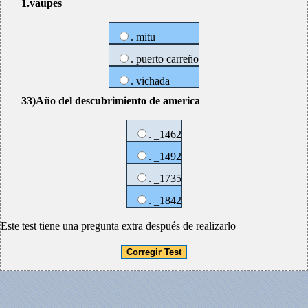
1.vaupes
. mitu
. puerto carreño
. vichada
33)Año del descubrimiento de america
. _1462
. _1492
. _1735
. _1842
Este test tiene una pregunta extra después de realizarlo