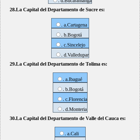
. d.Bucaramanga
28.La Capital del Departamento de Sucre es:
. a.Cartagena
. b.Bogotá
. c.Sincelejo
. d.Valledupar
29.La Capital del Departamento de Tolima es:
. a.Ibagué
. b.Bogotá
. c.Florencia
. d.Monteria
30.La Capital del Departamento de Valle del Cauca es:
. a.Cali