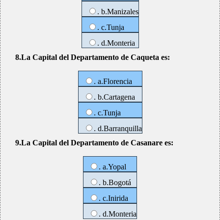
. b.Manizales
. c.Tunja
. d.Monteria
8.La Capital del Departamento de Caqueta es:
. a.Florencia
. b.Cartagena
. c.Tunja
. d.Barranquilla
9.La Capital del Departamento de Casanare es:
. a.Yopal
. b.Bogotá
. c.Inirida
. d.Monteria