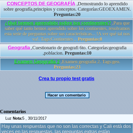
CONCEPTOS DE GEOGRAFÍA
,Demostrando lo aprendido
sobre geografía,principios y conceptos. Categorías:GEOEXAMEN.
Preguntas:20
¿Qué hemos aprendido sobre los continentes?
,Para que
saber qué tanto hemos aprendido sobre los continentes, resolvamos
esta serie de preguntas sobre sus características... !A ver qué tal nos
va!. Tags:Continentes ,.
Preguntas:8
Geografia
,Cuestionario de geografi 6to. Categorías:geografia
,poblacion.
Preguntas:10
Examen Geografía 2
,Examen geografía 2. Tags:geo.
Preguntas:23
Crea tu propio test gratis
Comentarios
Luz
Nota:
5 , 30/11/2017
Hay unas respuestas que no son las correctas y Cali està dos
veces en las respuestas, las preguntas extras estàn