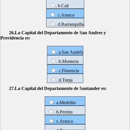
. b.Cali
. c.Arauca
. d.Barranquilla
26.La Capital del Departamento de San Andres y
Providencia es:
. a.San Andrés
. b.Monteria
. c.Florencia
. d.Tunja
27.La Capital del Departamento de Santander es:
. a.Medellin
. b.Pereira
. c.Arauca