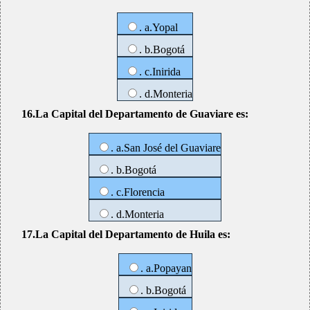
. a.Yopal
. b.Bogotá
. c.Inirida
. d.Monteria
16.La Capital del Departamento de Guaviare es:
. a.San José del Guaviare
. b.Bogotá
. c.Florencia
. d.Monteria
17.La Capital del Departamento de Huila es:
. a.Popayan
. b.Bogotá