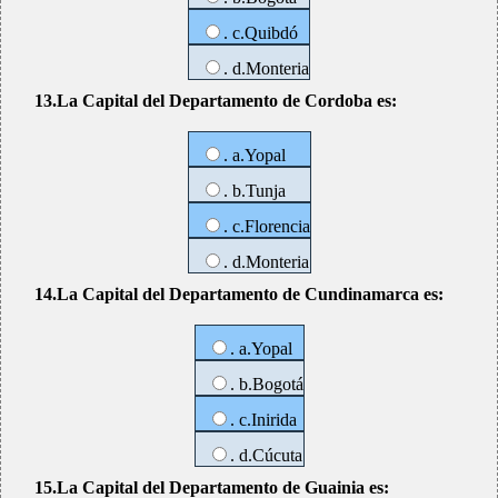
. c.Quibdó
. d.Monteria
13.La Capital del Departamento de Cordoba es:
. a.Yopal
. b.Tunja
. c.Florencia
. d.Monteria
14.La Capital del Departamento de Cundinamarca es:
. a.Yopal
. b.Bogotá
. c.Inirida
. d.Cúcuta
15.La Capital del Departamento de Guainia es: