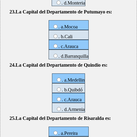
. d.Monteria
23.La Capital del Departamento de Putumayo es:
. a.Mocoa
. b.Cali
. c.Arauca
. d.Barranquilla
24.La Capital del Departamento de Quindio es:
. a.Medellin
. b.Quibdó
. c.Arauca
. d.Armenia
25.La Capital del Departamento de Risaralda es:
. a.Pereira