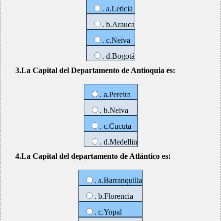
. a.Leticia
. b.Arauca
. c.Neiva
. d.Bogotá
3.La Capital del Departamento de Antioquia es:
. a.Pereira
. b.Neiva
. c.Cucuta
. d.Medellin
4.La Capital del departamento de Atlántico es:
. a.Barranquilla
. b.Florencia
. c.Yopal