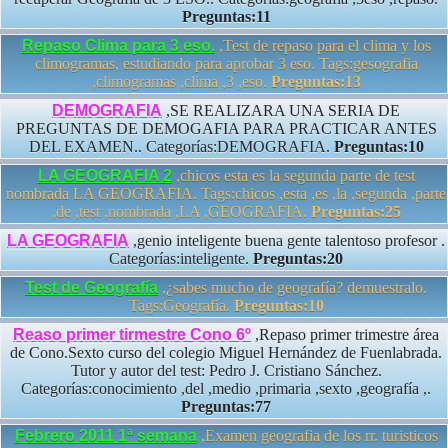
Preguntas:11
Repaso Clima para 3 eso.
,Test de repaso para el clima y los
climogramas, estudiando para aprobar 3 eso. Tags:gesografia
,climogramas ,clima ,3 ,eso.
Preguntas:13
DEMOGRAFIA
,SE REALIZARA UNA SERIA DE
PREGUNTAS DE DEMOGAFIA PARA PRACTICAR ANTES
DEL EXAMEN.. Categorías:DEMOGRAFIA.
Preguntas:10
LA GEOGRAFIA 2
,chicos esta es la segunda parte de test
nombrada LA GEOGRAFIA. Tags:chicos ,esta ,es ,la ,segunda ,parte
,de ,test ,nombrada ,LA ,GEOGRAFIA.
Preguntas:25
LA GEOGRAFIA
,genio inteligente buena gente talentoso profesor .
Categorías:inteligente.
Preguntas:20
Test de Geografía
,¿sabes mucho de geografía? demuestralo.
Tags:Geografía.
Preguntas:10
Reaso primer tirmestre Cono 6º
,Repaso primer trimestre área
de Cono.Sexto curso del colegio Miguel Hernández de Fuenlabrada.
Tutor y autor del test: Pedro J. Cristiano Sánchez.
Categorías:conocimiento ,del ,medio ,primaria ,sexto ,geografía ,.
Preguntas:77
Febrero 2011 1ª semana
,Examen geografia de los rr. turisticos