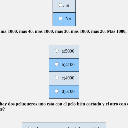
. Si
. No
ma 1000, más 40. más 1000, más 30. más 1000, más 20. Más 1000,
. a)5000
. b)4100
. c)4000
. d)5100
hay dos peluqueros uno esta con el pelo bien cortado y el otro con 
es?