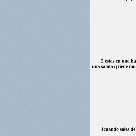
2 estas en una ha
una salida q tiene mu
1cuando sales de