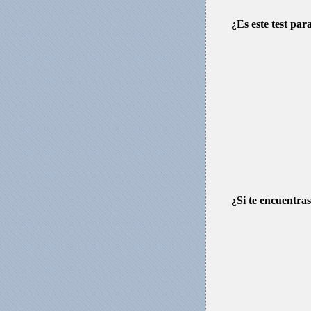
¿Es este test para
¿Si te encuentras