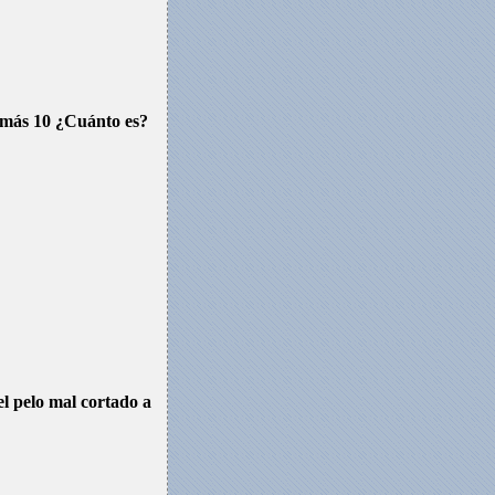
 más 10 ¿Cuánto es?
el pelo mal cortado a