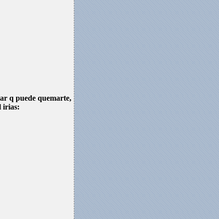
olar q puede quemarte,
irias: