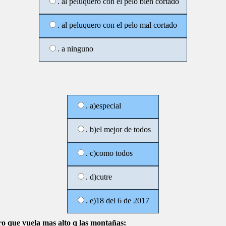
. al peluquero con el pelo bien cortado
. al peluquero con el pelo mal cortado
. a ninguno
. a)especial
. b)el mejor de todos
. c)como todos
. d)cutre
. e)18 del 6 de 2017
ro que vuela mas alto q las montañas: