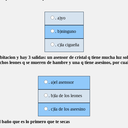
. a)yo
. b)ninguno
. c)la cigueña
bitacion y hay 3 salidas: un asensor de cristal q tiene mucha luz s
chos leones q se mueren de hambre y una q tiene asesinos, por cual 
. a)el asenssor
. b)la de los leones
. c)la de los aseesino
l baño que es lo primero que te secas