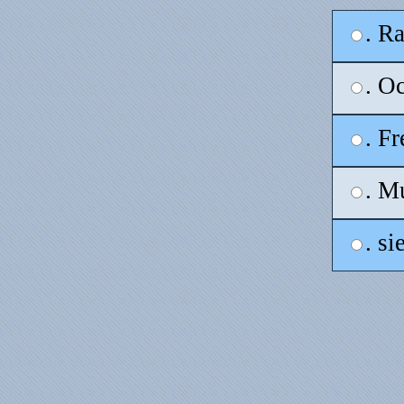
. R
. O
. F
. M
. s