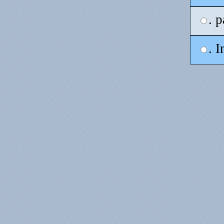
. p
. I