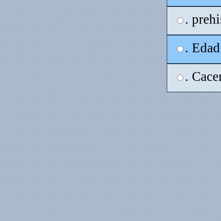
. prehi
. Edad
. Cace