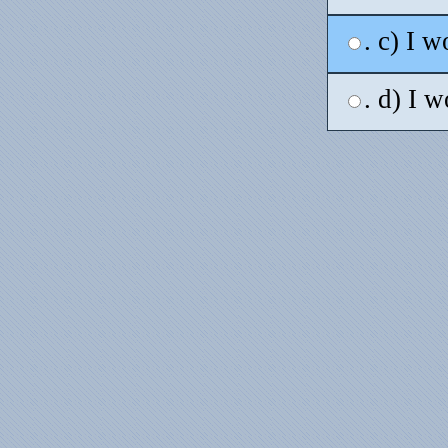
. c) I 
. d) I w