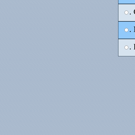
.
.
.